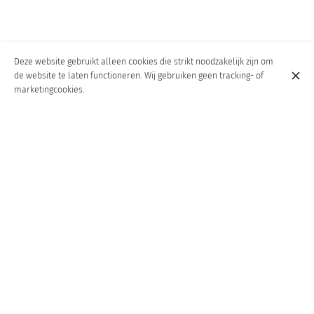
Deze website gebruikt alleen cookies die strikt noodzakelijk zijn om
de website te laten functioneren. Wij gebruiken geen tracking- of
marketingcookies.
Our Breakfast Buffet
From Monday to Friday
€ 39,50
Served from 6:30 to 10:00 am
Saturday & Sunday
€ 27,50
Served from 6:30am to 12:00pm